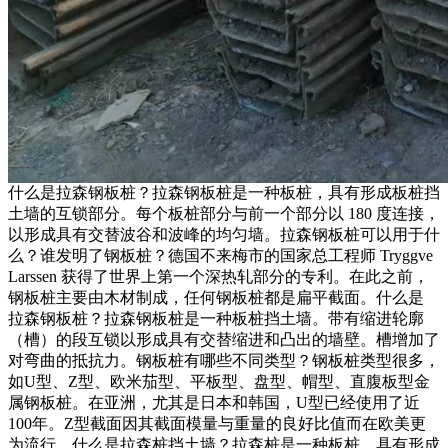
什么是拉森钢板桩？拉森钢板桩是一种板桩，具有形成板桩挡
土墙的互锁部分。每个板桩部分与前一个部分以 180 度连接，
以形成具有交替波谷和波峰的均匀墙。拉森钢板桩可以用于什
么？谁发明了钢板桩？德国不来梅市的国家总工程师 Tryggve
Larssen 获得了世界上第一个深热轧部分的专利。在此之前，
钢板桩主要由木材制成，任何钢板桩都是扁平截面。什么是
拉森钢板桩？拉森钢板桩是一种板桩挡土墙。带有缩进轮廓
（槽）的段互锁以形成具有交替缩进和凸出的墙壁。槽增加了
对弯曲的抵抗力。钢板桩有哪些不同类型？钢板桩类型很多，
如U型、Z型、欧米茄型、平板型、盘型、帽型、直腹板型金
属钢板桩。在亚洲，尤其是日本和韩国，U型已经使用了近
100年。Z型截面因其截面模量与重量的良好比值而在欧美更
为流行。什么是拉森桩挡土墙？拉森桩是一种板桩，具有形成