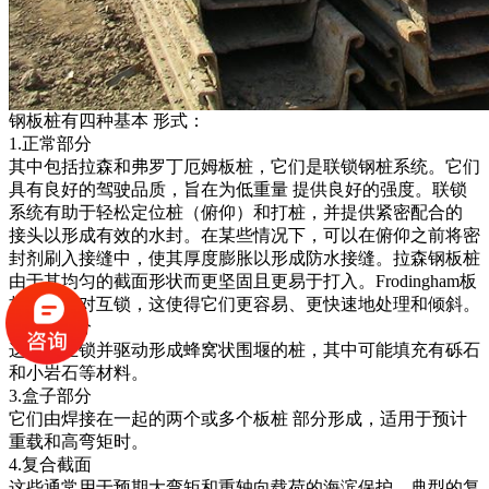
钢板桩有四种基本 形式：
1.正常部分
其中包括拉森和弗罗丁厄姆板桩，它们是联锁钢桩系统。它们
具有良好的驾驶品质，旨在为低重量 提供良好的强度。
联锁
系统有助于轻松定位桩（俯仰）和打桩，并提供紧密配合的
接头以形成有效的水封。在某些情况下，可以在俯仰之前将密
封剂刷入接缝中，使其厚度膨胀以形成防水接缝。
拉森钢板桩
由于其均匀的截面形状而更坚固且更易于打入。Frodingham板
桩通常成对互锁，这使得它们更容易、更快速地处理和倾斜。
2.直网部分
这些是互锁并驱动形成蜂窝状围堰的桩，其中可能填充有砾石
和小岩石等材料。
3.盒子部分
它们由焊接在一起的两个或多个板桩 部分形成，适用于预计
重载和高弯矩时。
4.复合截面
这些通常用于预期大弯矩和重轴向载荷的海滨保护。典型的复