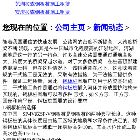
芜湖拉森钢板桩施工租赁
安庆拉森钢板桩施工租赁
您现在的位置：
公司主页
>
新闻动态
>
随着我国通信的快速发展，公路网的密度不断提高。大跨度桥
梁不断 涌现，尤其是在中国城市化程度高的江浙地区。河湖
遍地是这一带的另一特色。许多高速公路需要通过通航高度
大、跨度大的桥梁穿越水道。对于大多数桥梁，在桩基顶部建
造混凝土帽，但在这种情况下，该帽通常在水下。这意味着常
规的干式施工是无效的。采取有效措施，为干法施工提供条
件，保证工程质量。因此，
钢板桩
围堰广泛用于桥梁基础施
工。干式施工条件是通过将
钢板桩
插入河床并形成围护结构来
实现的。钢板桩围堰可以有多种 形状，如长方形、正方形、
圆形和扁平形。钢板桩围堰的设计要求：
1.钢板桩的选择
在中国，SP-IV或SP-V钢板桩是钢板桩的两种典型长度。这种
钢板桩的具体长度是由施工区域的地质和水深条件决定的。标
准钢板桩底标高于或低于床身标高6~10m。其高水位比施工期
高水位高0.5~1m。