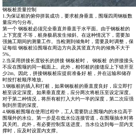
钢板桩质量控制
1.为保证桩的俯仰拼装成功，要求桩身垂直，围堰四周钢板数
量应均匀分布。
第一个 钢板桩必须完全垂直并垂直于水平面。由于钢板桩的
上下宽度 不等，桩身极易发生倾斜。在这种情况下，需要加
强施工期间的测量工作。当检测到倾角时，需要及时调整，保
证每组 钢板桩沿围堰在周边方向及其竖直方向的倾角不大于
5%。
2.当采用拼接长度较长的拼接 钢板桩时， 钢板桩 的拼接接头
不应在围堰的同一截面上。此外，相邻桩的接缝应上下错开至
少2m。因此，拼接钢板桩应提前准备好 桩，并在运输和储存
时按打桩顺序堆放。
3.钢板桩的插入和打桩，如果钢板桩的垂直度良好，应立即打
桩至设定深度。如果垂直度差，应分两次将桩压至设定深度。
对于第二种情况，将所有桩打入大约一半的深度，第二次应强
制到所需的深度。
4.钢板桩围堰在使用过程中，工人需要防止围堰内的水位高于
围堰外的水位。第一步是在低水位连接管道，在围堰抽水时将
其关闭。此外，有必要控制泵送进度。当水位达到每一层内支
撑时，应及时设置内支撑。