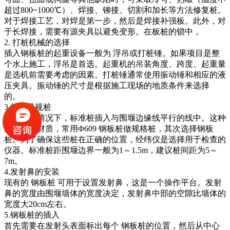
超过800~1000℃）、焊接、铆接、切割和加长等方法修复桩。
对于焊接工艺，对焊是第一步，然后是焊接补强板。此外，对
于长焊接，需要有源夹具以避免变形。在板桩的锁中，
2. 打桩机械的选择
插入钢板桩的起重设备一般为 浮吊或打桩锤。如果项目是整
个水上施工，浮吊是首选。起重机的吊装角度、跨度、起重量
是选机前需要考虑的因素。打桩锤通常使用振动锤和相应的液
压夹具。振动锤的尺寸是根据施工现场的地质条件来选择
的。
3.插入量规桩
在大多数情况下，标准桩插入与围堰边缘线平行的线中。这种
规格桩的材质，常用Φ609 钢板桩做规格桩，其次选择钢板
桩。为了确保这些桩在正确的位置，经纬仪是选择用于检查的
仪器。标准桩距围堰边界一般为1～1.5m，建议桩间距为5～
7m。
4.发射鼻的安装
现有的 钢板桩 可用于设置发射鼻，这是一个操作平台。发射
鼻的宽度由围堰墙体的宽度决定，发射鼻中部的空隙比墙体的
宽度大20cm左右。
5.钢板桩的插入
首先需要在发射头表面标出每个 钢板桩的位置，然后从中心