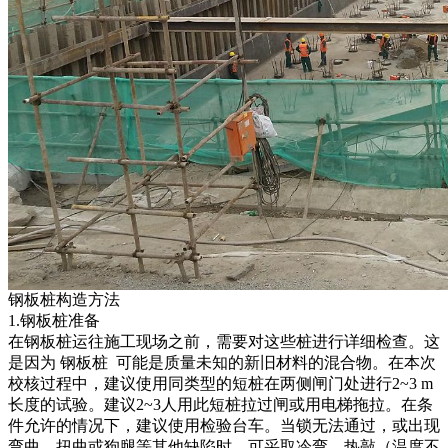
钢板桩构造方法
1.钢板桩准备
在钢板桩运往施工现场之前，需要对这些桩进行详细检查。这
是因为 钢板桩 可能是质量未知的新旧材料的混合物。在本次
校核过程中，建议使用同类型的短桩在两侧闸门处进行2~3 m
长度的试验。建议2~3人用此短桩拉过闸或用电梯拖拉。在条
件允许的情况下，建议使用检验台车。当锁无法通过，或出现
弯曲、扭曲或狗腿等其他缺陷时，可采取冷弯、热敲（温度不